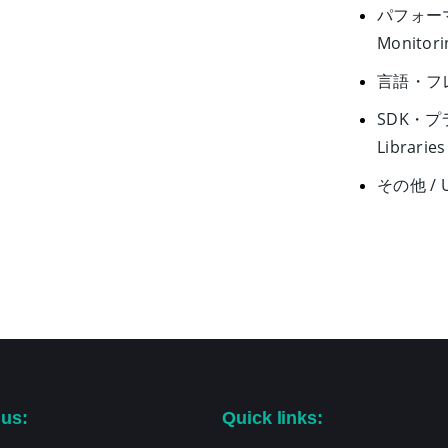
パフォーマ
Monitori
言語・フレー
SDK・プラ
Libraries
その他 / U
 us:
Quick links: