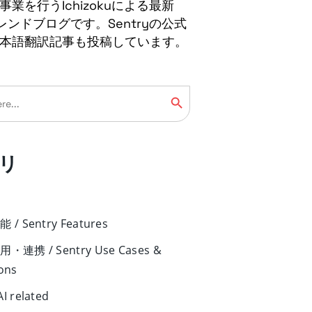
業を行うIchizokuによる最新
トレンドブログです。Sentryの公式
本語翻訳記事も投稿しています。
Search Button
リ
能 / Sentry Features
活用・連携 / Sentry Use Cases &
ions
I related