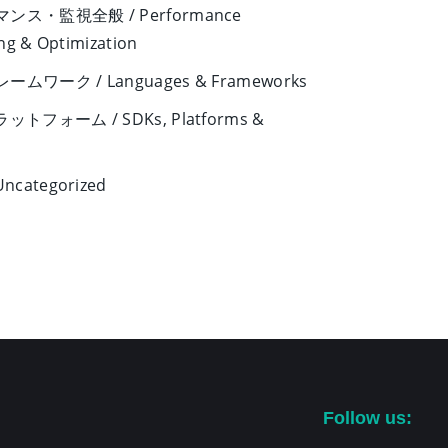
ンス・監視全般 / Performance
ng & Optimization
ムワーク / Languages & Frameworks
ットフォーム / SDKs, Platforms &
ncategorized
Follow us: