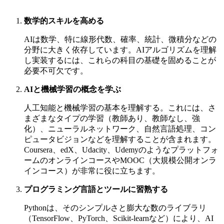
数学的スキルを高める
AIは数学、特に線形代数、確率、統計、微積分などの
分野に大きく依存しています。AIアルゴリズムを理解
し実装するには、これらの科目の基礎を固めることが
必要不可欠です。
AIと機械学習の概念を学ぶ
人工知能と機械学習の基本を理解する。これには、さ
まざまなタイプの学習（教師あり、教師なし、強
化）、ニューラルネットワーク、自然言語処理、コン
ピュータビジョンなどを理解することが含まれます。
Coursera、edX、Udacity、Udemyのようなプラットフォ
ームのオンラインコースやMOOC（大規模公開オンラ
インコース）が非常に役に立ちます。
プログラミング言語とツールに習熟する
Pythonは、そのシンプルさと膨大な数のライブラリ
（TensorFlow、PyTorch、Scikit-learnなど）により、AI