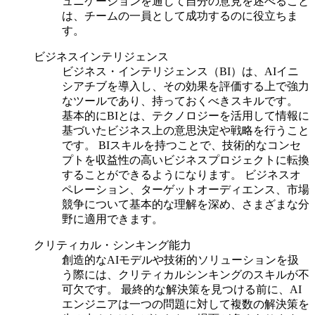
ュニケーションを通じて自分の意見を述べること
は、チームの一員として成功するのに役立ちま
す。
ビジネスインテリジェンス
ビジネス・インテリジェンス（BI）は、AIイニ
シアチブを導入し、その効果を評価する上で強力
なツールであり、持っておくべきスキルです。
基本的にBIとは、テクノロジーを活用して情報に
基づいたビジネス上の意思決定や戦略を行うこと
です。
BIスキルを持つことで、技術的なコンセ
プトを収益性の高いビジネスプロジェクトに転換
することができるようになります。
ビジネスオ
ペレーション、ターゲットオーディエンス、市場
競争について基本的な理解を深め、さまざまな分
野に適用できます。
クリティカル・シンキング能力
創造的なAIモデルや技術的ソリューションを扱
う際には、クリティカルシンキングのスキルが不
可欠です。
最終的な解決策を見つける前に、AI
エンジニアは一つの問題に対して複数の解決策を