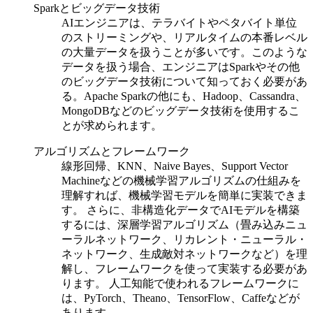
Spark
とビッグデータ技術
AIエンジニアは、テラバイトやペタバイト単位
のストリーミングや、リアルタイムの本番レベル
の大量データを扱うことが多いです。このような
データを扱う場合、エンジニアはSparkやその他
のビッグデータ技術について知っておく必要があ
る。Apache Sparkの他にも、Hadoop、Cassandra、
MongoDBなどのビッグデータ技術を使用するこ
とが求められます。
アルゴリズムとフレームワーク
線形回帰、KNN、Naive Bayes、Support Vector
Machineなどの機械学習アルゴリズムの仕組みを
理解すれば、機械学習モデルを簡単に実装できま
す。
さらに、非構造化データでAIモデルを構築
するには、深層学習アルゴリズム（畳み込みニュ
ーラルネットワーク、リカレント・ニューラル・
ネットワーク、生成敵対ネットワークなど）を理
解し、フレームワークを使って実装する必要があ
ります。
人工知能で使われるフレームワークに
は、PyTorch、Theano、TensorFlow、Caffeなどが
あります。