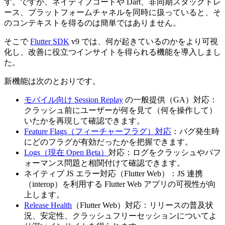
す。ですが、ネイティブコードや Dart、非同期スタックトレ
ース、プラットフォームチャネルを同時に扱っていると、そ
のコンテキストを得るのは簡単ではありません。
そこで
Flutter SDK
v9 では、何が起きているのかをより可視
化し、改善に役立つインサイトを得られる機能を導入しまし
た。
新機能は次のとおりです。
モバイル向け Session Replay
の一般提供（GA）対応：
クラッシュ前にユーザーが何を見て（何を操作して）
いたかを再現して確認できます。
Feature Flags（フィーチャーフラグ）対応
：バグ発生時
にどのフラグが有効だったかを把握できます。
Logs（現在 Open Beta）
対応：ログをクラッシュやパフ
ォーマンス問題と相関付けて確認できます。
ネイティブ JS エラー対応（Flutter Web）：JS 連携
（interop）を利用する Flutter Web アプリの可視性が向
上します。
Release Health
（Flutter Web）対応：リリースの普及状
況、安定性、クラッシュフリーセッションについてよ