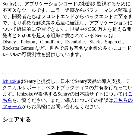
Sentryは、アプリケーションコードの状態を監視するために
不可欠なツールです。エラー追跡からパフォーマンス監視ま
で、開発者たちはフロントエンドからバックエンドに至るま
で、より明確な解決策を迅速に確認し、アプリケーションに
ついて継続的に学習できます。世界中の350 万人を超える開
発者と 85,000を超える組織に愛されている Sentry は、
Disney、Peloton、Cloudflare、Eventbrite、Slack、Supercell、
Rockstar Games など、世界で最も有名な企業の多くにコード
レベルの可観測性を提供しています。
Ichizoku
はSentryと提携し、日本でSentry製品の導入支援、テ
クニカルサポート、ベストプラクティスの共有を行なってい
ます。Ichizokuが提供するSentryの日本語サイトについては
こ
ちら
をご覧ください。またご導入についての相談は
こちらの
フォーム
からお気軽にお問い合わせください。
シェアする