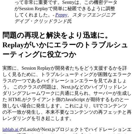
って非常に重要です。Sentryは、この機密データ
がSession Replayで簡単に秘匿できるように調整
してくれました。-
Peppy
、スタッフエンジニア
デイブ・クリッドランド氏
問題の再現と解決をより迅速に。
Replayがいかにエラーのトラブルシュ
ーティングに役立つか
実際に、Session Replayが開発者たちをどう支援するかを詳
しく見るために、トラブルシューティングが困難なエラーク
ラスの一つであるハイドレーションエラーを見てみましょ
う。 このクラスの問題は、Next.jsなどのハイブリッドレン
ダリングフレームワークに共通に見られ、サーバーが生成し
た HTMLがクライアント側のJavaScript が期待するものと一
致しない場合に発生します。これにより、UIでコンテンツ
の不一致が発生し、本来不要なコンテンツの再フェッチと再
レンダリングを引き起こします。
lablab.ai
のLaszloがNext.jsプロジェクトでハイドレーションエ