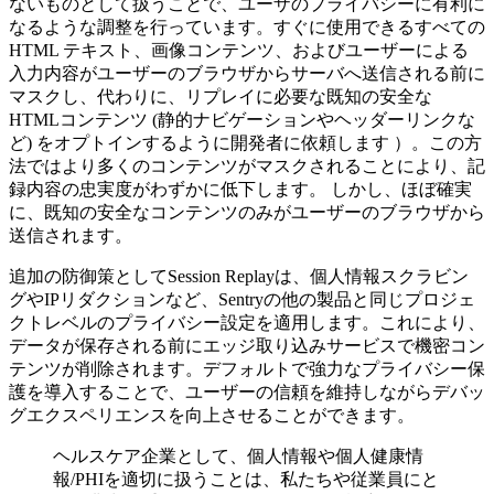
ないものとして扱うことで、ユーザのプライバシーに有利に
なるような調整を行っています。すぐに使用できるすべての
HTML テキスト、画像コンテンツ、およびユーザーによる
入力内容がユーザーのブラウザからサーバへ送信される前に
マスクし、代わりに、リプレイに必要な既知の安全な
HTMLコンテンツ (静的ナビゲーションやヘッダーリンクな
ど) をオプトインするように開発者に依頼します ）。この方
法ではより多くのコンテンツがマスクされることにより、記
録内容の忠実度がわずかに低下します。 しかし、ほぼ確実
に、既知の安全なコンテンツのみがユーザーのブラウザから
送信されます。
追加の防御策としてSession Replayは、個人情報スクラビン
グやIPリダクションなど、Sentryの他の製品と同じプロジェ
クトレベルのプライバシー設定を適用します。これにより、
データが保存される前にエッジ取り込みサービスで機密コン
テンツが削除されます。デフォルトで強力なプライバシー保
護を導入することで、ユーザーの信頼を維持しながらデバッ
グエクスペリエンスを向上させることができます。
ヘルスケア企業として、個人情報や個人健康情
報/PHIを適切に扱うことは、私たちや従業員にと