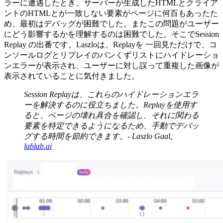
ラーに遭遇したとき、サーバーが生成したHTMLとクライア
ントのHTMLとが一致しない要素がページに何百もあったた
め、最初はデバッグが困難でした。またこの問題がユーザー
にどう影響するかを理解するのは困難でした。そこでSession
Replay の出番です。Laszloは、Replayを 一回見ただけで、コ
ンソールログとリプレイのパンくずリストにハイドレーショ
ンエラーが表示され、ユーザーに対し誤って重複した画像が
表示されていることに気付きました。
Session Replayは、これらのハイドレーションエラ
ーを解決するのに役立ちました。Replayを使用す
ると、ページの壊れ具合を確認し、それに関わる
要素を特定できるようになるため、手動でデバッ
グする時間を節約できます。- Laszlo Gaal,
lablab.ai