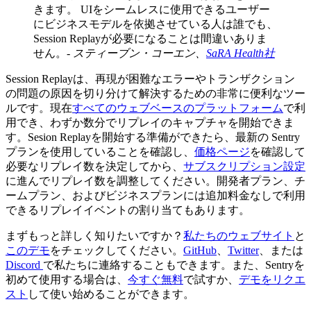
きます。 UIをシームレスに使用できるユーザー
にビジネスモデルを依拠させている人は誰でも、
Session Replayが必要になることは間違いありま
せん。-
スティーブン・コーエン、
SaRA Health社
Session Replayは、再現が困難なエラーやトランザクション
の問題の原因を切り分けて解決するための非常に便利なツー
ルです。現在
すべてのウェブベースのプラットフォーム
で利
用でき、わずか数分でリプレイのキャプチャを開始できま
す。Sesion Replayを開始する準備ができたら、最新の Sentry
プランを使用していることを確認し、
価格ページ
を確認して
必要なリプレイ数を決定してから、
サブスクリプション設定
に進んでリプレイ数を調整してください。開発者プラン、チ
ームプラン、およびビジネスプランには追加料金なしで利用
できるリプレイイベントの割り当てもあります。
まずもっと詳しく知りたいですか？
私たちのウェブサイト
と
このデモ
をチェックしてください。
GitHub
、
Twitter
、または
Discord
で私たちに連絡することもできます。また、Sentryを
初めて使用する場合は、
今すぐ無料
で試すか、
デモをリクエ
スト
して使い始めることができます。