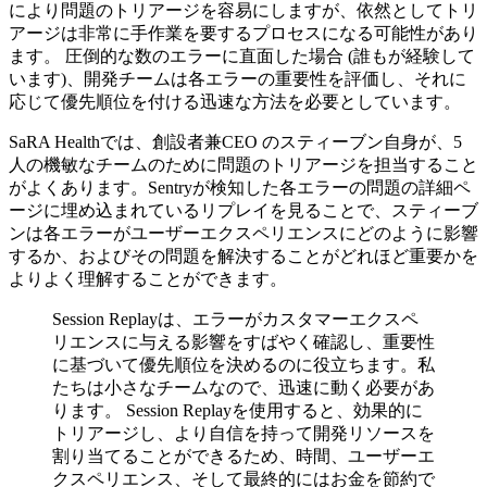
により問題のトリアージを容易にしますが、依然としてトリ
アージは非常に手作業を要するプロセスになる可能性があり
ます。 圧倒的な数のエラーに直面した場合 (誰もが経験して
います)、開発チームは各エラーの重要性を評価し、それに
応じて優先順位を付ける迅速な方法を必要としています。
SaRA Healthでは、創設者兼CEO のスティーブン自身が、5
人の機敏なチームのために問題のトリアージを担当すること
がよくあります。Sentryが検知した各エラーの問題の詳細ペ
ージに埋め込まれているリプレイを見ることで、スティーブ
ンは各エラーがユーザーエクスペリエンスにどのように影響
するか、およびその問題を解決することがどれほど重要かを
よりよく理解することができます。
Session Replayは、エラーがカスタマーエクスペ
リエンスに与える影響をすばやく確認し、重要性
に基づいて優先順位を決めるのに役立ちます。私
たちは小さなチームなので、迅速に動く必要があ
ります。 Session Replayを使用すると、効果的に
トリアージし、より自信を持って開発リソースを
割り当てることができるため、時間、ユーザーエ
クスペリエンス、そして最終的にはお金を節約で