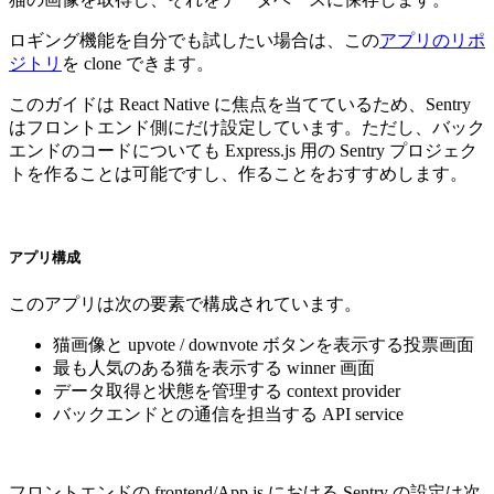
ロギング機能を自分でも試したい場合は、この
アプリのリポ
ジトリ
を clone できます。
このガイドは React Native に焦点を当てているため、Sentry
はフロントエンド側にだけ設定しています。ただし、バック
エンドのコードについても Express.js 用の Sentry プロジェク
トを作ることは可能ですし、作ることをおすすめします。
アプリ構成
このアプリは次の要素で構成されています。
猫画像と upvote / downvote ボタンを表示する投票画面
最も人気のある猫を表示する winner 画面
データ取得と状態を管理する context provider
バックエンドとの通信を担当する API service
フロントエンドの frontend/App.js における Sentry の設定は次