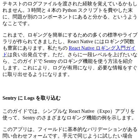
テキストのログファイルを渡された経験を覚えているかもし
れません。3 時間と 4 本の Python スクリプトを費やした末
に、問題が別のコンポーネントにあると分かる、というよう
なことです。
これまで、ロギングを簡単にするための多くの標準やライブ
ラリが作られてきましたし、React Native にはロギング関数
も豊富にあります。私たちの
React Native ロギング入門ガイ
ド
は良い出発点です。ただ、さらに一段レベルを上げたいな
ら、このガイドで Sentry のロギング機能を使う方法を紹介
します。これにより、ログが有用になり、必要な情報をすぐ
に取り出せるようになります。
Sentry に Logs を取り込む
このガイドでは、シンプルな React Native（Expo）アプリを
使って、Sentry のさまざまなロギング機能の例を示します。
このアプリは、フィールドに基本的なバリデーションがある
問い合わせフォームです。手元で同じように試したい場合