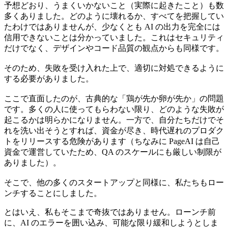
予想どおり、うまくいかないこと（実際に起きたこと）も数
多くありました。どのように壊れるか、すべてを把握してい
たわけではありませんが、少なくとも AI の出力を完全には
信用できないことは分かっていました。これはセキュリティ
だけでなく、デザインやコード品質の観点からも同様です。
そのため、失敗を受け入れた上で、適切に対処できるように
する必要がありました。
ここで直面したのが、古典的な「鶏が先か卵が先か」の問題
です。多くの人に使ってもらわない限り、どのような失敗が
起こるかは明らかになりません。一方で、自分たちだけでそ
れを洗い出そうとすれば、資金が尽き、時代遅れのプロダク
トをリリースする危険があります（ちなみに PageAI は自己
資金で運営していたため、QA のスケールにも厳しい制限が
ありました）。
そこで、他の多くのスタートアップと同様に、私たちもロー
ンチすることにしました。
とはいえ、私もそこまで奇抜ではありません。ローンチ前
に、AI のエラーを囲い込み、可能な限り緩和しようとしま