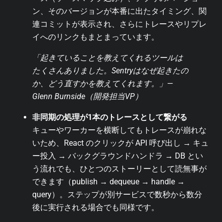
ン、そのバージョンが本番に出たタイミング、関
連コミットが表示され、さらにトレースやリプレ
イへのリンクもまとまっています。
「起きていることを教えてくれるツールは
たくさんありました。Sentryはなぜ起きたの
か、どう直すかを教えてくれます。」—
Glenn Burnside（開発担当VP）
非同期の処理が1本のトレースとして繋がる
キューやワーカーを横断してもトレースが崩れな
いため、React のクリックが API 呼び出し → キュ
ー投入 → バックグラウンドハンドラ → DB とい
う流れでも、ひとつのストーリーとして読無事が
できます（publish → dequeue → handle →
query）。ステップが別サービスで数秒から数分
後に実行される場合でも同様です。