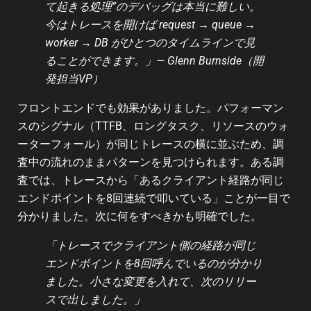
て起きる処理”のデバッグは本当に難しい。
今はトレースを開けば request → queue →
worker → DB がひとつのタイムラインで見
ることができます。」— Glenn Burnside（開
発担当VP）
フロントエンドでも効果がありました。パフォーマン
スのシグナル（TTFB、ロングタスク、リソースのウォ
ーターフォール）が同じトレースの横に並ぶため、調
査中の流れのままパターンを見つけられます。ある調
査では、トレースから「あるクライアント経路が同じ
エンドポイントを8回連続で叩いている」ことが一目で
分かりました。次に何をすべきかも明確でした。
「トレースでクライアント側の経路が同じ
エンドポイントを8回呼んでいるのが分かり
ました。小さな変更を入れて、次のリリー
スで出しました。」