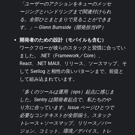
「ユーザーのアクションをキューのメッセ
ージングとハンドリングまで関連付けられ
る。全部ひとまとまりで見ることができま
す。」— Glenn Burnside（開発担当VP）
開発者のための設計（モバイルも含む）
ワークフローが彼らのスタックと習慣に合ってい
ました。 .NET（Framework／Core）、
React、.NET MAUI、リリース、ソースマップ、そ
して Serilog と相性の良いパターンまで、前提と
して組み込まれています。
「多くのツールは運用（ops）起点に感じま
した。Sentry は開発者起点で、私たちのや
り方に合っています。Issue ページひとつで
必要なコンテキストが全部揃う。スタック
トレース＋ソースマップ、リリース／バー
ジョン、コミット、環境／デバイス。トレ