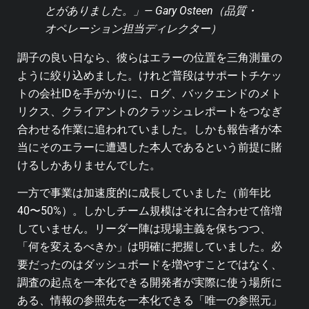
とがありました。」— Gary Osteen（品質・
オペレーション担当ディレクター）
調子の良い日なら、彼らはエラーの位置を三角測量の
ように絞り込めました。けれど普段はサポートチケッ
トの会社IDを手がかりに、ログ、バックエンドのメト
リクス、クライアントのクラッシュレポートをつなぎ
合わせる作業に追われていました。しかも報告者が本
当にそのエラーに遭遇した本人であるという前提に賭
けるしかありませんでした。
一方で事業は加速度的に成長していました（前年比
40〜50%）。しかしチーム規模はそれに合わせて倍増
していません。リーダー陣は現場主義を保ちつつ、
「何を変えるべきか」は明確に把握していました。必
要だったのはダッシュボードを増やすことではなく、
調査の起点を一本化できる開発者が実際に使う場所に
ある、情報の参照先を一本化できる「唯一の参照元」