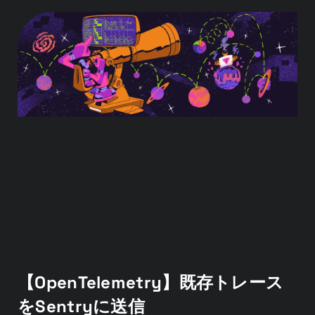
【OpenTelemetry】既存トレース
をSentryに送信