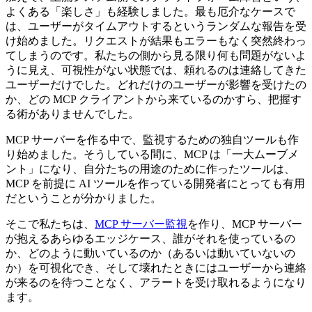
よくある「楽しさ」も経験しました。最も厄介なケースで
は、ユーザーがタイムアウトするというランダムな報告を受
け始めました。リクエストが結果もエラーもなく突然終わっ
てしまうのです。私たちの側から見る限り何も問題がないよ
うに見え、可視性がない状態では、頼れるのは連絡してきた
ユーザーだけでした。どれだけのユーザーが影響を受けたの
か、どの MCP クライアントから来ているのかすら、把握す
る術がありませんでした。
MCP サーバーを作る中で、監視するための独自ツールも作
り始めました。そうしている間に、MCP は「一大ムーブメ
ント」になり、自分たちの用途のために作ったツールは、
MCP を前提に AI ツールを作っている開発者にとっても有用
だということが分かりました。
そこで私たちは、
MCP サーバー監視
を作り、MCP サーバー
が抱えるあらゆるエッジケース、誰がそれを使っているの
か、どのように動いているのか（あるいは動いていないの
か）を可視化でき、そして壊れたときにはユーザーから連絡
が来るのを待つことなく、アラートを受け取れるようになり
ます。