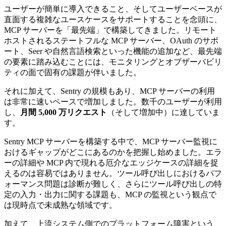
ユーザーが簡単に導入できること、そしてユーザーベースが
直面する複雑なユースケースをサポートすることを念頭に、
MCP サーバーを「最先端」で構築してきました。リモート
ホストされるステートフルな MCP サーバー、OAuth のサポ
ート、Seer や自然言語検索といった機能の追加など、最先端
の要素に踏み込むことには、モニタリングとオブザーバビリ
ティの面で固有の課題が伴いました。
それに加えて、Sentry の規模もあり、MCP サーバーの利用
は非常に速いペースで増加しました。数千のユーザーが利用
し、
月間 5,000 万リクエスト
（そして増加中）に達していま
す。
Sentry MCP サーバーを構築する中で、MCP サーバー監視に
おけるギャップがどこにあるのかを把握し始めました。エラ
ーの詳細や MCP 内で現れる厄介なエッジケースの詳細を捉
えるのは容易ではありません。ツール呼び出しにおけるパフ
ォーマンス問題は診断が難しく、さらにツール呼び出しの特
定の入力・出力に関する課題も、MCP の監視という観点で
は現時点で未成熟な領域です。
加えて、上流システム側でのプラットフォーム障害という、