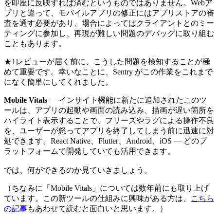
を即座に反映すれば済むというものではありません。Webア
プリと違って、モバイルアプリの修正にはアプリストアの審
査を通す必要があり、場合によってはクライアントとのミー
ティングに参加し、再現が難しい問題のデバッグに取り組む
こともあります。
★1レビューが届く前に、こうした問題を検知することが極
めて重要です。幸いなことに、Sentry がこの作業をこれまで
になく簡単にしてくれました。
Mobile Vitals
― インサイト機能に新たに追加されたこのツ
ールは、アプリの起動や画面の読み込み、描画が遅い箇所を
ハイライト表示することで、フリーズやラグによる操作不良
を、ユーザーが怒ってアプリを終了してしまう前に迅速に対
処できます。React Native、Flutter、Android、iOS ― どのプ
ラットフォームで開発していても活用できます。
では、何ができるのか見ていきましょう。
（ちなみに「Mobile Vitals」については数年前にも取り上げ
ています。この新ツールの仕組みに興味がある方は、
こちら
の記事
もあわせて読むと面白いと思います。）