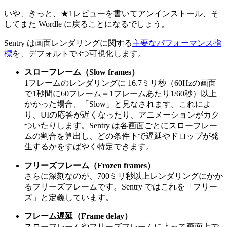
いや、きっと、★1レビューを書いてアンインストール、そ
してまた Wordle に戻ることになるでしょう。
Sentry は画面レンダリングに関する
主要なパフォーマンス指
標
を、デフォルトで3つ可視化します。
スローフレーム（Slow frames）
1フレームのレンダリングに 16.7ミリ秒（60Hzの画面
で1秒間に60フレーム＝1フレームあたり1/60秒）以上
かかった場合、「Slow」と見なされます。これによ
り、UIの応答が遅くなったり、アニメーションがカク
ついたりします。Sentry は各画面ごとにスローフレー
ムの割合を算出し、どの条件下で遅延やドロップが発
生するかをすばやく特定できます。
フリーズフレーム（Frozen frames）
さらに深刻なのが、700ミリ秒以上レンダリングにかか
るフリーズフレームです。Sentry ではこれを「フリー
ズ」と定義しています。
フレーム遅延（Frame delay）
スローフレームやフリーズフレームによって画面上で