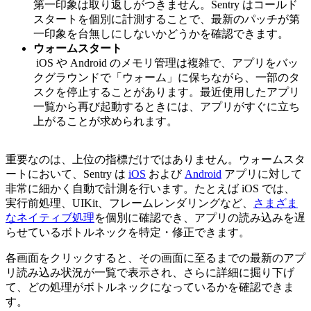
第一印象は取り返しがつきません。Sentry はコールド
スタートを個別に計測することで、最新のパッチが第
一印象を台無しにしないかどうかを確認できます。
ウォームスタート
iOS や Android のメモリ管理は複雑で、アプリをバッ
クグラウンドで「ウォーム」に保ちながら、一部のタ
スクを停止することがあります。最近使用したアプリ
一覧から再び起動するときには、アプリがすぐに立ち
上がることが求められます。
重要なのは、上位の指標だけではありません。ウォームスタ
ートにおいて、Sentry は
iOS
および
Android
アプリに対して
非常に細かく自動で計測を行います。たとえば iOS では、
実行前処理、UIKit、フレームレンダリングなど、
さまざま
なネイティブ処理
を個別に確認でき、アプリの読み込みを遅
らせているボトルネックを特定・修正できます。
各画面をクリックすると、その画面に至るまでの最新のアプ
リ読み込み状況が一覧で表示され、さらに詳細に掘り下げ
て、どの処理がボトルネックになっているかを確認できま
す。