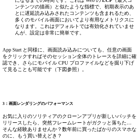
になるまでの時間です。これは Web の
LCP
（最大コ
ンテンツの描画）と似たような指標で、初期表示のあ
とに遅延読み込みされたコンテンツも含まれるため、
多くのモバイル画面においてより有用なメトリクスに
なります。これはデフォルトでは有効化されていませ
んが、設定は非常に簡単です。
App Start と同様に、画面読み込みについても、任意の画面
をクリックすればそのセッション全体のトレースを詳細に確
認でき、さらにモバイル CPU プロファイルなどを掘り下げ
て見ることも可能です（下図参照）。
3：画面レンダリングのパフォーマンス
お気に入りのソリティアのクローンアプリが新しいパッチを
リリースしたら、突然フレームレートがガクッと落ちた…
そんな経験ありませんか？数年前に買ったばかりのスマホな
のに、もう買い替えどき？