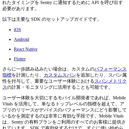
れたタイミングを Sentry に通知するために API を呼び出す
必要があります。
以下は主要な SDK のセットアップガイドです。
iOS
Android
React Native
Flutter
さらに一歩踏み込みたい場合は、カスタムの
パフォーマンス
指標
を計測したり、
カスタムスパン
を追加したり、スパン属
性を付与して、重要なユーザー体験における
スパンメトリク
ス
の計算・モニタリングに活用することも可能です。
ユーザー体験を大切にするモバイル開発者であれば、Mobile
Vitals を活用して、単なるトップレベルの指標を超えて、ア
プリのリリースがデバイスのパフォーマンスにどう影響して
いるかを測定するのは非常に有効な手段です。Mobile Vitals
は、Sentry の有料プランをご利用のすべてのお客様に提供さ
れています。SDK で有効化するだけで、すぐに使い始めら