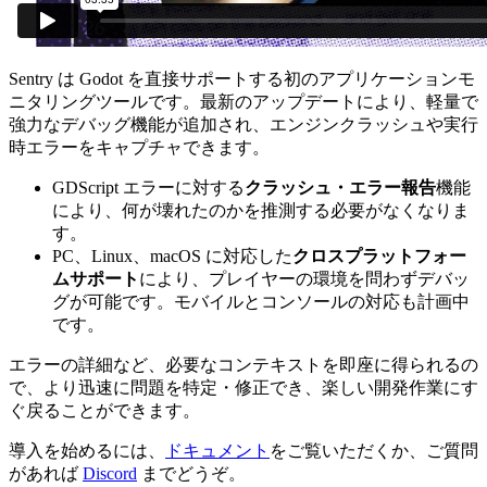
Sentry は Godot を直接サポートする初のアプリケーションモ
ニタリングツールです。最新のアップデートにより、軽量で
強力なデバッグ機能が追加され、エンジンクラッシュや実行
時エラーをキャプチャできます。
GDScript エラーに対する
クラッシュ・エラー報告
機能
により、何が壊れたのかを推測する必要がなくなりま
す。
PC、Linux、macOS に対応した
クロスプラットフォー
ムサポート
により、プレイヤーの環境を問わずデバッ
グが可能です。モバイルとコンソールの対応も計画中
です。
エラーの詳細など、必要なコンテキストを即座に得られるの
で、より迅速に問題を特定・修正でき、楽しい開発作業にす
ぐ戻ることができます。
導入を始めるには、
ドキュメント
をご覧いただくか、ご質問
があれば
Discord
までどうぞ。