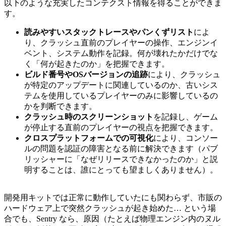
以下のような充実したコンテクスト情報を得ることができま
す。
読みやすいスタックトレースやパンくずリスト
によ
り、クラッシュ直前のプレイヤーの操作、エンジンイ
ベント、システム動作を記録。何が壊れたかだけでな
く「何が起きたのか」を把握できます。
ビルド番号やOSバージョンの追跡
により、クラッシュ
が特定のアップデートに関連しているのか、古いシス
テムを使用しているプレイヤーのみに影響しているの
かを判断できます。
クラッシュ時のスクリーンショット
を記録し、ゲーム
が停止する直前のプレイヤーの視点を把握できます。
クロスプラットフォームでの可視化
により、コンソー
ルの問題を認証の障害となる前に解決できます（パブ
リッシャーに「なぜリリースできなかったのか」と説
明することは、誰にとっても望ましくありません）。
開発用キットでは正常に動作していたにも関わらず、市販の
ハードウェア上で突然クラッシュが起き始めた… という場
合でも、Sentry なら、原因（たとえば物理エンジン内のヌル