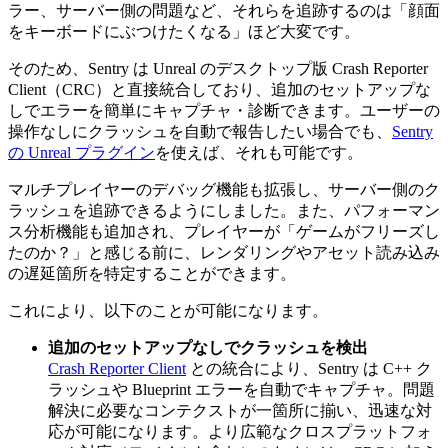
ラー、サーバー側の問題など、それらを追跡するのは「顔面
をキーボードにぶつけたくなる」ほど大変です。
そのため、Sentry は Unreal のデスクトップ版 Crash Reporter
Client（CRC）と直接統合しており、追加のセットアップな
しでエラーを簡単にキャプチャ・診断できます。ユーザーの
操作なしにクラッシュを自動で報告したい場合でも、
Sentry
の Unreal プラグイン
を使えば、それも可能です。
マルチプレイヤーのデバッグ機能も拡張し、サーバー側のク
ラッシュを追跡できるようにしました。また、パフォーマン
ス分析機能も追加され、プレイヤーが「ゲームがフリーズし
たのか？」と感じる前に、レンダリングやアセット読み込み
の遅延箇所を特定することができます。
これにより、以下のことが可能になります。
追加のセットアップなしでクラッシュを検出
Crash Reporter Client
との統合により、Sentry は C++ ク
ラッシュや Blueprint エラーを自動でキャプチャ。問題
解決に必要なコンテクストが一箇所に揃い、迅速な対
応が可能になります。より広範なクロスプラットフォ