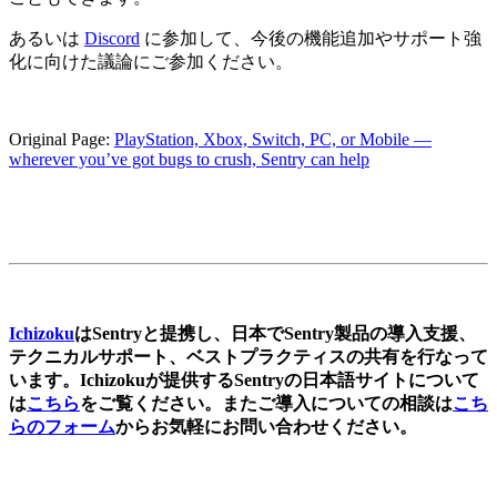
あるいは
Discord
に参加して、今後の機能追加やサポート強
化に向けた議論にご参加ください。
Original Page:
PlayStation, Xbox, Switch, PC, or Mobile —
wherever you’ve got bugs to crush, Sentry can help
Ichizoku
はSentryと提携し、日本でSentry製品の導入支援、
テクニカルサポート、ベストプラクティスの共有を行なって
います。Ichizokuが提供するSentryの日本語サイトについて
は
こちら
をご覧ください。またご導入についての相談は
こち
らのフォーム
からお気軽にお問い合わせください。