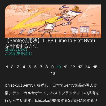
【Sentry活用法】TTFB (Time to First Byte)
を削減する方法
January 23, 2025
この記事を読む
1
2
3
4
5
6
7
8
9
10
11
12
13
14
15
16
IchizokuはSentryと提携し、日本でSentry製品の導入支
援、テクニカルサポート、ベストプラクティスの共有を
行なっています。Ichizokuが提供するSentryに関するサ