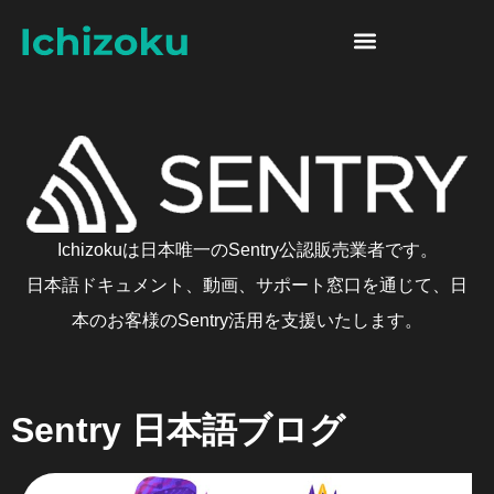
Skip to content
Sentry 日本語ブログ
Ichizokuは日本唯一のSentry公認販売業者です。
日本語ドキュメント、動画、サポート窓口を通じて、日
本のお客様のSentry活用を支援いたします。
Sentry 日本語ブログ