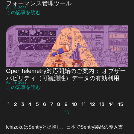
フォーマンス管理ツール
April 9, 2023
この記事を読む
OpenTelemetry対応開始のご案内： オブザー
バビリティ（可観測性）データの有効利用
April 3, 2023
この記事を読む
1
2
3
4
5
6
7
8
9
10
11
12
13
14
15
16
IchizokuはSentryと提携し、日本でSentry製品の導入支