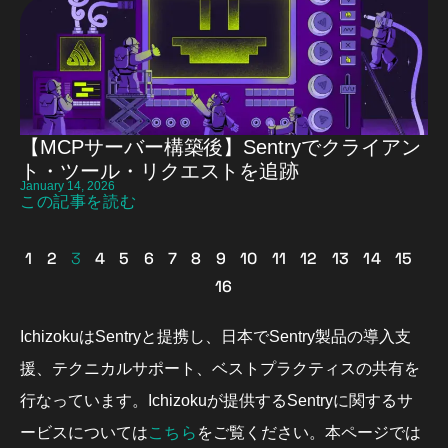
【MCPサーバー構築後】Sentryでクライアン
ト・ツール・リクエストを追跡
January 14, 2026
この記事を読む
1
2
3
4
5
6
7
8
9
10
11
12
13
14
15
16
IchizokuはSentryと提携し、日本でSentry製品の導入支
援、テクニカルサポート、ベストプラクティスの共有を
行なっています。Ichizokuが提供するSentryに関するサ
こちら
ービスについては
をご覧ください。本ページでは