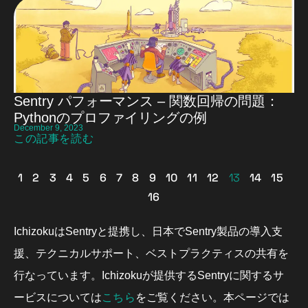
Sentry パフォーマンス – 関数回帰の問題：
Pythonのプロファイリングの例
December 9, 2023
この記事を読む
1
2
3
4
5
6
7
8
9
10
11
12
13
14
15
16
IchizokuはSentryと提携し、日本でSentry製品の導入支
援、テクニカルサポート、ベストプラクティスの共有を
行なっています。Ichizokuが提供するSentryに関するサ
こちら
ービスについては
をご覧ください。本ページでは