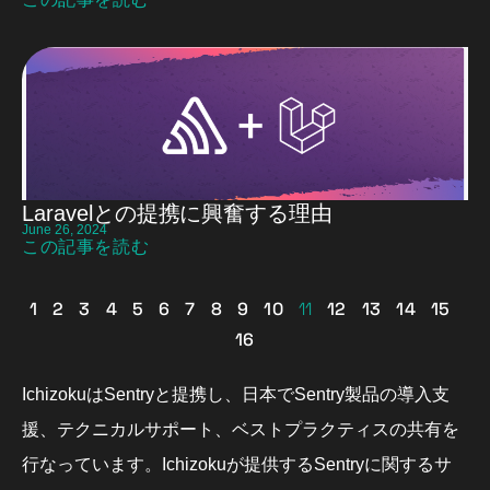
Laravelとの提携に興奮する理由
June 26, 2024
この記事を読む
1
2
3
4
5
6
7
8
9
10
11
12
13
14
15
16
IchizokuはSentryと提携し、日本でSentry製品の導入支
援、テクニカルサポート、ベストプラクティスの共有を
行なっています。Ichizokuが提供するSentryに関するサ