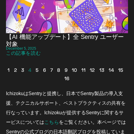
【AI 機能アップデート】全 Sentry ユーザー
対象
December 5, 2025
この記事を読む
1
2
3
4
5
6
7
8
9
10
11
12
13
14
15
16
IchizokuはSentryと提携し、日本でSentry製品の導入支
援、テクニカルサポート、ベストプラクティスの共有を
行なっています。Ichizokuが提供するSentryに関するサ
こちら
ービスについては
をご覧ください。本ページでは
Sentryの公式ブログの日本語翻訳ブログを投稿していま