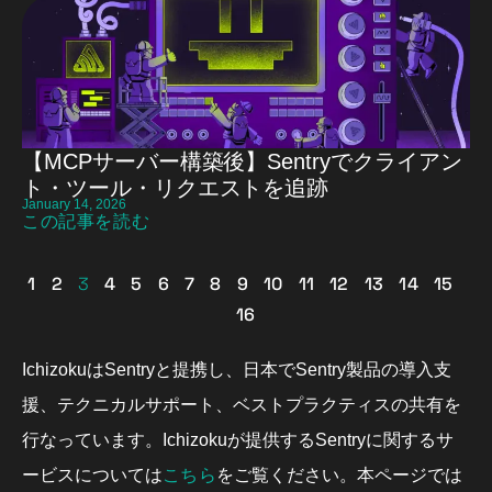
【MCPサーバー構築後】Sentryでクライアン
ト・ツール・リクエストを追跡
January 14, 2026
この記事を読む
1
2
3
4
5
6
7
8
9
10
11
12
13
14
15
16
IchizokuはSentryと提携し、日本でSentry製品の導入支
援、テクニカルサポート、ベストプラクティスの共有を
行なっています。Ichizokuが提供するSentryに関するサ
こちら
ービスについては
をご覧ください。本ページでは