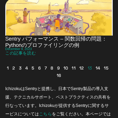
Sentry パフォーマンス – 関数回帰の問題：
Pythonのプロファイリングの例
December 9, 2023
この記事を読む
1
2
3
4
5
6
7
8
9
10
11
12
13
14
15
16
IchizokuはSentryと提携し、日本でSentry製品の導入支
援、テクニカルサポート、ベストプラクティスの共有を
行なっています。Ichizokuが提供するSentryに関するサ
こちら
ービスについては
をご覧ください。本ページでは