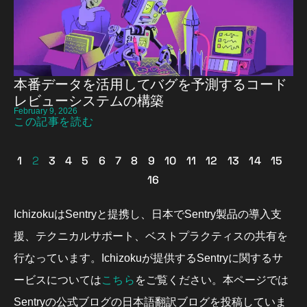
本番データを活用してバグを予測するコード
レビューシステムの構築
February 9, 2026
この記事を読む
1
2
3
4
5
6
7
8
9
10
11
12
13
14
15
16
IchizokuはSentryと提携し、日本でSentry製品の導入支
援、テクニカルサポート、ベストプラクティスの共有を
行なっています。Ichizokuが提供するSentryに関するサ
こちら
ービスについては
をご覧ください。本ページでは
Sentryの公式ブログの日本語翻訳ブログを投稿していま