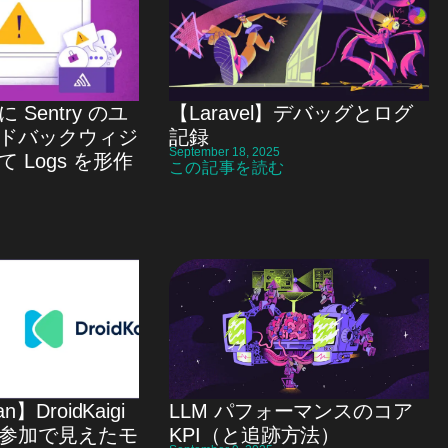
Sentry のユ
【Laravel】デバッグとログ
ドバックウィジ
記録
September 18, 2025
 Logs を形作
この記事を読む
an】DroidKaigi
LLM パフォーマンスのコア
参加で見えたモ
KPI（と追跡方法）