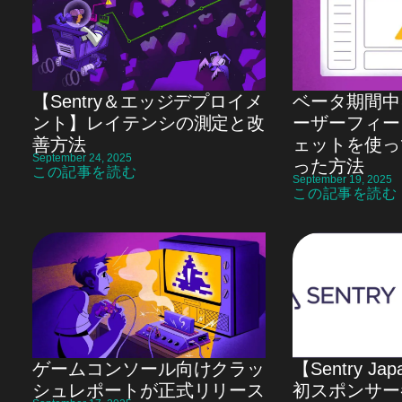
【Sentry＆エッジデプロイメ
ベータ期間中に 
ント】レイテンシの測定と改
ーザーフィー
善方法
ェットを使って
September 24, 2025
った方法
この記事を読む
September 19, 2025
この記事を読む
ゲームコンソール向けクラッ
【Sentry Jap
シュレポートが正式リリース
初スポンサー