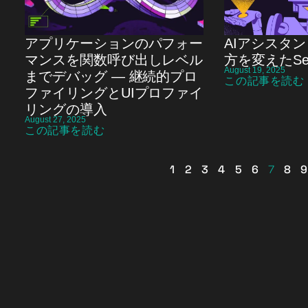
アプリケーションのパフォー
AIアシスタ
マンスを関数呼び出しレベル
方を変えたSen
August 19, 2025
までデバッグ ― 継続的プロ
この記事を読む
ファイリングとUIプロファイ
リングの導入
August 27, 2025
この記事を読む
1
2
3
4
5
6
7
8
9