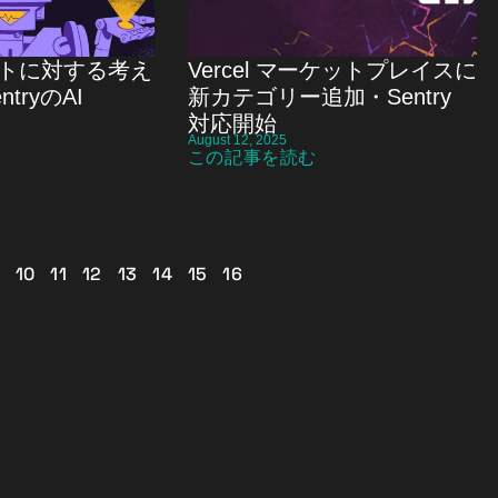
ントに対する考え
Vercel マーケットプレイスに
tryのAI
新カテゴリー追加・Sentry
対応開始
August 12, 2025
この記事を読む
10
11
12
13
14
15
16